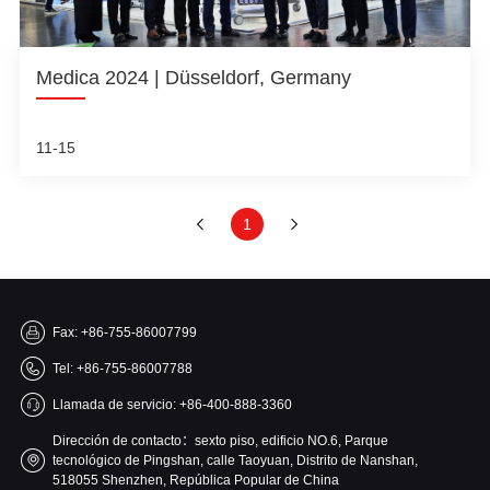
Medica 2024 | Düsseldorf, Germany
11-15
1
Fax: +86-755-86007799
Tel: +86-755-86007788
Llamada de servicio: +86-400-888-3360
Dirección de contacto：sexto piso, edificio NO.6, Parque
tecnológico de Pingshan, calle Taoyuan, Distrito de Nanshan,
518055 Shenzhen, República Popular de China