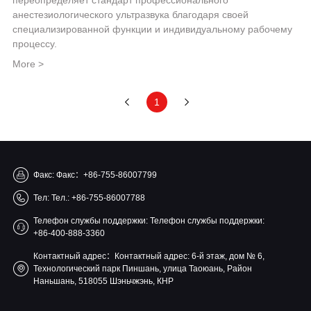
переопределяет стандарт профессионального
анестезиологического ультразвука благодаря своей
специализированной функции и индивидуальному рабочему
процессу.
More >
1
Факс: Факс：+86-755-86007799
Тел: Тел.: +86-755-86007788
Телефон службы поддержки: Телефон службы поддержки:
+86-400-888-3360
Контактный адрес：Контактный адрес: 6-й этаж, дом № 6,
Технологический парк Пиншань, улица Таоюань, Район
Наньшань, 518055 Шэньчжэнь, КНР