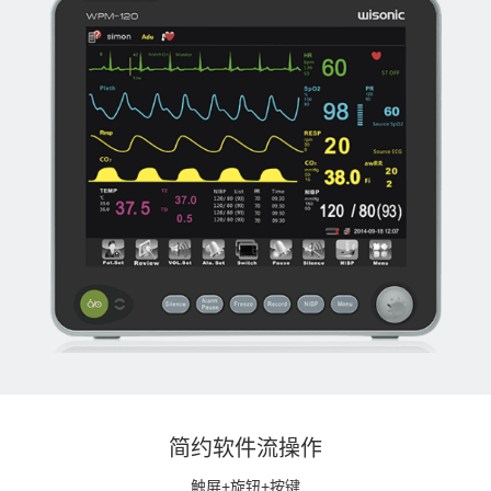
简约软件流操作
触屏+旋钮+按键