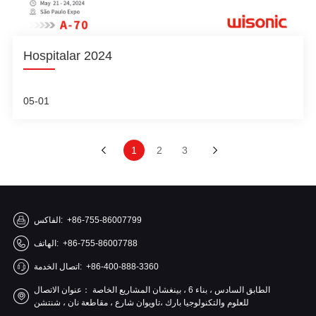
Hospitalar 2024
05-01
1
2
3
+86-755-86007799
الفاكس:
+86-755-86007788
الهاتف:
+86-400-888-3360
اتصال الخدمة:
الطابق السادس ، بناء 6 ، بينغشان المشاريع الخاصة
عنوان الاتصال：
للعلوم والتكنولوجيا بارك ،تاويوان شارع ، مقاطعة نان ، شنتشن