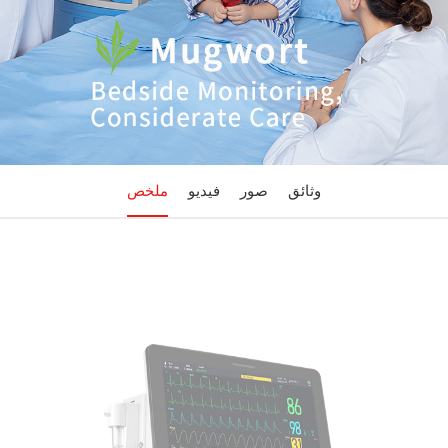
وثائق
صور
فيديو
ملخص