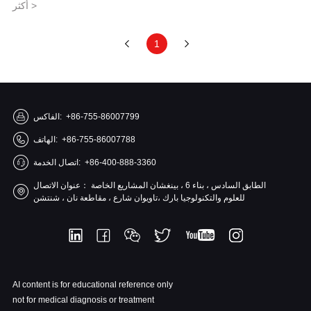
أكثر >
1
+86-755-86007799
الفاكس:
+86-755-86007788
الهاتف:
+86-400-888-3360
اتصال الخدمة:
الطابق السادس ، بناء 6 ، بينغشان المشاريع الخاصة
عنوان الاتصال：
للعلوم والتكنولوجيا بارك ،تاويوان شارع ، مقاطعة نان ، شنتشن
AI content is for educational reference only
not for medical diagnosis or treatment