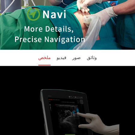
وثائق
صور
فيديو
ملخص