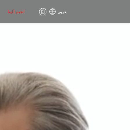
انضم إلينا
عربي