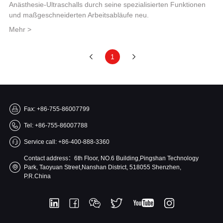
Anästhesie-Ultraschalls durch seine spezialisierten Funktionen
und maßgeschneiderten Arbeitsabläufe neu.
Mehr >
1
Fax: +86-755-86007799
Tel: +86-755-86007788
Service call: +86-400-888-3360
Contact address：6th Floor, NO.6 Building,Pingshan Technology
Park, Taoyuan Street,Nanshan District, 518055 Shenzhen,
P.R.China