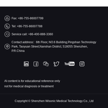
Fax: +86-755-86007799
Tel: +86-755-86007788
Service call: +86-400-888-3360
Contact address：6th Floor, NO.6 Building,Pingshan Technology
Park, Taoyuan Street,Nanshan District, 518055 Shenzhen,
P.R.China
AI content is for educational reference only
not for medical diagnosis or treatment
Copyright © Shenzhen Wisonic Medical Technology Co., Ltd